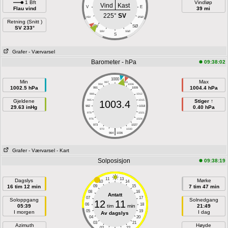
1 Bft
Vindløp
Vind
Kast
V
E
Flau vind
39 mi
225°
SV
VSV
ØSØ
Retning (Snitt )
SV
SØ
SV 233°
SSV
SSØ
S
Grafer
- Værvarsel
Barometer - hPa
09:38:02
1000
Min
Max
997
1003
994
1006
1002.5 hPa
1004.4 hPa
991
1009
988
1012
Gjeldene
985
1015
Stiger ↑
1003.4
29.63 inHg
982
1018
0.40 hPa
979
1021
976
1024
973
1027
|
970
1030
964
1036
Grafer
- Værvarsel
- Kart
Solposisjon
09:38:19
11
13
Dagslys
Mørke
10
14
16 tim 12 min
09
15
7 tim 47 min
08
16
Antatt
07
17
Soloppgang
Solnedgang
12
11
06
18
05:39
tim
min
21:49
05
19
I morgen
I dag
Av dagslys
04
20
03
21
Azimuth
Høyde
02
22