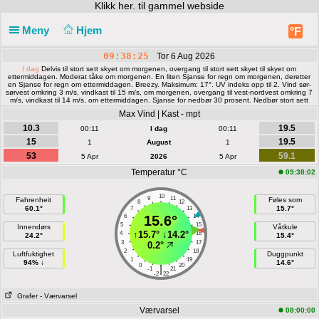
Klikk
her. til gammel webside
Meny
Hjem
°F
09:38:26
Tor 6 Aug 2026
I dag
Delvis til stort sett skyet om morgenen, overgang til stort sett skyet til skyet om
ettermiddagen. Moderat tåke om morgenen. En liten Sjanse for regn om morgenen, deretter
en Sjanse for regn om ettermiddagen. Breezy. Maksimum: 17°. UV indeks opp til 2. Vind sør-
sørvest omkring 3 m/s, vindkast til 15 m/s, om morgenen, overgang til vest-nordvest omkring 7
m/s, vindkast til 14 m/s, om ettermiddagen. Sjanse for nedbør 30 prosent. Nedbør stort sett
mindre enn 2 mm.
Max Vind | Kast - mpt
10.3
19.5
00:11
I dag
00:11
15
19.5
1
August
1
53
59.1
5 Apr
2026
5 Apr
Temperatur °C
09:38:02
10
9
11
Fahrenheit
Føles som
8
12
60.1°
15.7°
7
13
6
15.6°
14
5
15
Innendørs
Våtkule
↑
15.7°
↓
14.2°
4
16
24.2°
15.4°
3
17
0.2°
2
18
Luftfuktighet
Duggpunkt
1
19
94% ↓
14.6°
0
20
|
-1
21
-2
22
Grafer
- Værvarsel
Værvarsel
08:00:00