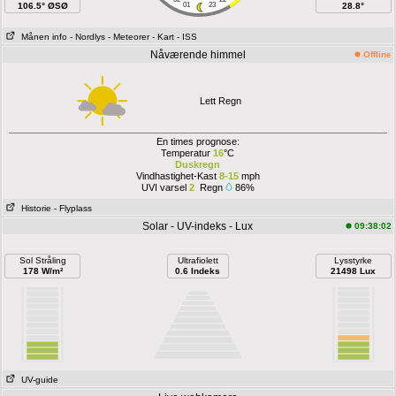
106.5° ØSØ
01
23
28.8°
Månen info
- Nordlys
- Meteorer
- Kart
- ISS
Nåværende himmel
Offline
Lett Regn
En times prognose:
Temperatur
16
°C
Duskregn
Vindhastighet-Kast
8-15
mph
UVI varsel
2
Regn
86%
Historie
- Flyplass
Solar - UV-indeks - Lux
09:38:02
Sol Stråling
Ultrafiolett
Lysstyrke
178 W/m²
0.6 Indeks
21498 Lux
UV-guide