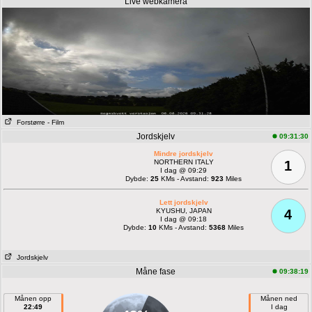
Live webkamera
Forstørre
- Film
Jordskjelv
09:31:30
Mindre jordskjelv
NORTHERN ITALY
1
I dag @ 09:29
Dybde:
25
KMs - Avstand:
923
Miles
Lett jordskjelv
KYUSHU, JAPAN
4
I dag @ 09:18
Dybde:
10
KMs - Avstand:
5368
Miles
Jordskjelv
Måne fase
09:38:19
Månen opp
Månen ned
22:49
I dag