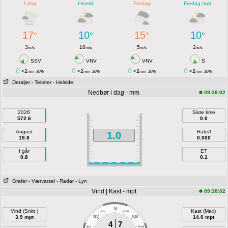
I dag
I kveld
Fredag
Fredag natt
17
10
15
10
°
°
°
°
3
10
5
2
m/s
m/s
m/s
m/s
SSV
VNV
VNV
S
<2
<2
<2
<2
mm
30%
mm
20%
mm
20%
mm
20%
Detaljer
- Tekster
- Helside
Nedbør i dag - mm
09:38:02
2026
Siste time
572.6
0.0
August
Rate/t
1.0
19.8
0.000
I går
ET
0.8
0.1
Grafer
- Værvarsel
- Radar
- Lyn
Vind | Kast - mpt
09:38:02
N
Vind (Snitt )
Kast (Max)
NNV
NNØ
3.9 mpt
NV
NØ
14.0 mpt
4
7
VNV
ØNØ