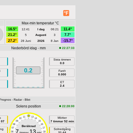
°F
Max-min temperatur °C
16.5°
11.4°
12:41
I dag
06:21
21.2°
7.7°
5
Augusti
3
27.2°
-15.7°
28 Juni
2026
8 Jan
Nederbörd idag - mm
22:27:33
Sista timmen
0.0
0.2
i
Fart/t
0.000
ET
2.4
 Prognos
- Radar
- Blixt
Solens position
22:28:00
11
13
s
Mörker
10
14
 07
09
15
7 timmar 52 min
08
16
Beräknad
07
17
ång
Solnedgång
7
13
06
18
timmar
min
21:44