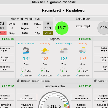
Klikk
her. til gammel webside
Regnskvett • Randaberg
Max Vind | Vindil - m/s
Extra block
7.2
9
00:41
I dag
01:01
extra_tmp1
16.7°
92%
8.1
10.3
6
Augusti
6
23.7
26.4
5 Apr
2026
5 Apr
Prognos
22:27:33
22:00:00
Rest of tonight
Saturday
Saturday night
Sunday
änns som
2026
13.6°
572.8
13
18
13
17
Våtlampa
August
°
°
°
°
13.3°
20.0
5
5
7
8
m/s
m/s
m/s
m/s
aggpunkt
I går
12.6°
1.0
SSV
SV
S
SSV
2
<2
<2
10
mm
40%
mm
30%
mm
10%
mm
70%
Detaljer
- Texter
- Hel sida
Grafer
-
Barometer - hPa
22:27:33
22:27:33
1000
ndil (Max)
Min
Max
Dagslju
997
1003
994
1006
9.0 m/s
1015.0 hPa
1018.0 hPa
16 timmar
991
1009
min
988
1012
ndavstånd
Nuvarande
985
1015
Stadigt
Soluppg
1016.3
211 km
30.01 inHg
982
1018
0.00 hPa
05:41