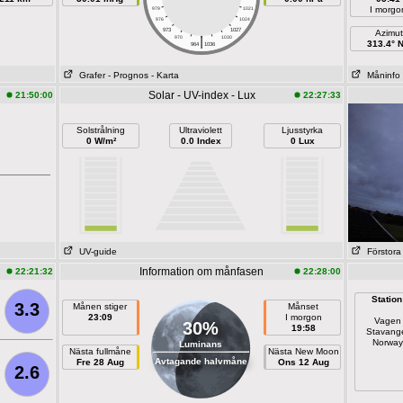
I morgo
979
1021
976
1024
973
1027
Azimut
|
970
1030
313.4° 
964
1036
Grafer
- Prognos
- Karta
Måninfo
Solar - UV-index - Lux
21:50:00
22:27:33
Solstrålning
Ultraviolett
Ljusstyrka
0 W/m²
0.0 Index
0 Lux
UV-guide
Förstora
Information om månfasen
22:21:32
22:28:00
Station
3.3
Månen stiger
Månset
23:09
I morgon
Vagen
30%
19:58
Stavang
Norway
Luminans
Nästa fullmåne
Nästa New Moon
Avtagande halvmåne
Fre 28 Aug
Ons 12 Aug
2.6