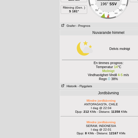
196°
SSV
VSV
ÖSÖ
Riktning (Gen. )
SÖ
SV
S 181°
SSV
SSÖ
S
Grafer
- Prognos
Nuvarande himmel
Delvis molnigt
En timmes prognos:
Temperatur
14
°C
Molnigt
Vindhastighet-Vindil
4-5
m/s
Regn
38%
Historik
- Flygplats
Jordbävning
Mindre jordbävning
ANTOFAGASTA, CHILE
I dag @ 22:04
Djup:
212
KMs - Distans:
11358
KMs
Mindre jordbävning
SERAM, INDONESIA
I dag @ 22:01
Djup:
8
KMs - Distans:
12167
KMs