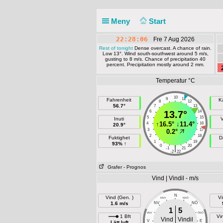
Meny
Start
22:28:06
Fre 7 Aug 2026
Rest of tonight
Dense overcast. A chance of rain.
Low 13°. Wind south-southwest around 5 m/s,
gusting to 8 m/s. Chance of precipitation 40
percent. Precipitation mostly around 2 mm.
Temperatur °C
10
9
11
Fahrenheit
K
8
12
56.7°
7
13
6
13.7°
14
5
15
Inuti
↑
16.5°
↓
11.4°
4
16
20.9°
3
17
0.2°
2
18
Fuktighet
D
1
19
93% ↑
0
20
|
-1
21
-2
22
Grafer
- Prognos
Vind | Vindil - m/s
N
Vind (Gen. )
Vi
NNV
NNÖ
NÖ
1.6 m/s
NV
1
5
VNV
ÖNÖ
1 Bft
Vi
Vind
Vindil
V
E
Lätt luft