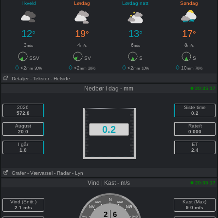
I kveld
Lørdag
Lørdag natt
Søndag
12
19
13
17
°
°
°
°
3
4
6
8
m/s
m/s
m/s
m/s
SSV
SV
S
S
<2
<2
<2
10
mm
30%
mm
20%
mm
10%
mm
70%
Detaljer
- Tekster
- Helside
Nedbør i dag - mm
20:35:17
2026
Siste time
572.8
0.2
August
Rate/t
0.2
20.0
0.000
I går
ET
1.0
2.4
Grafer
- Værvarsel
- Radar
- Lyn
Vind | Kast - m/s
20:35:17
N
Vind (Snitt )
Kast (Max)
NNV
NNØ
2.1 m/s
NV
NØ
9.0 m/s
2
6
VNV
ØNØ