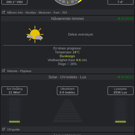
289.1° VNV
01
23
7.4°
Månen info
- Nordlys
- Meteorer
- Kart
- ISS
Nåværende himmel
20:20:00
Delvis overskyet
En times prognose:
Temperatur
14
°C
Duskregn
Vindhastighet-Kast
4-6
m/s
Regn
26%
Historie
- Flyplass
Solar - UV-indeks - Lux
20:35:17
Sol Stråling
Ultrafiolett
Lysstyrke
21 W/m²
0.0 Indeks
2536 Lux
UV-guide