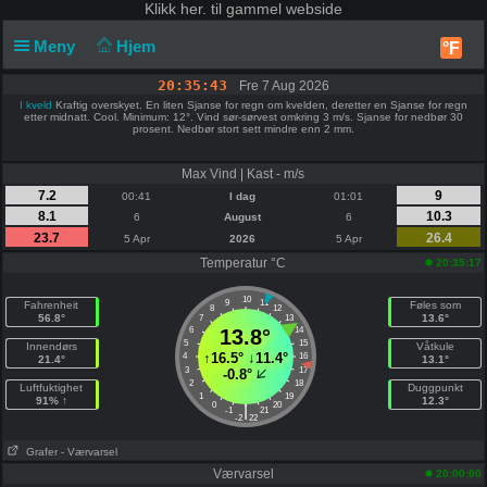
Klikk
her. til gammel webside
Meny
Hjem
°F
20:35:44
Fre 7 Aug 2026
I kveld
Kraftig overskyet. En liten Sjanse for regn om kvelden, deretter en Sjanse for regn
etter midnatt. Cool. Minimum: 12°. Vind sør-sørvest omkring 3 m/s. Sjanse for nedbør 30
prosent. Nedbør stort sett mindre enn 2 mm.
Max Vind | Kast - m/s
7.2
9
00:41
I dag
01:01
8.1
10.3
6
August
6
23.7
26.4
5 Apr
2026
5 Apr
Temperatur °C
20:35:17
10
9
11
Fahrenheit
Føles som
8
12
56.8°
13.6°
7
13
6
13.8°
14
5
15
Innendørs
Våtkule
↑
16.5°
↓
11.4°
4
16
21.4°
13.1°
3
17
-0.8°
2
18
Luftfuktighet
Duggpunkt
1
19
91% ↑
12.3°
0
20
|
-1
21
-2
22
Grafer
- Værvarsel
Værvarsel
20:00:00