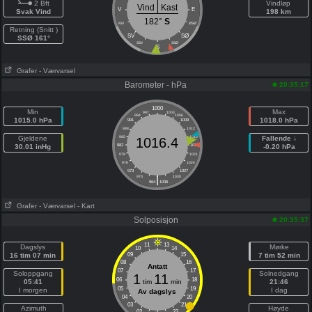
2 Bft
Vindløp
Vind
Kast
V
E
Svak Vind
198 km
182°
S
VSV
ØSØ
Retning (Snitt )
SV
SØ
SSØ 161°
SSV
SSØ
S
Grafer
- Værvarsel
Barometer - hPa
20:35:17
1000
Min
Max
997
1003
994
1006
1015.0 hPa
1018.0 hPa
991
1009
988
1012
Gjeldene
985
1015
Fallende ↓
1016.4
30.01 inHg
982
1018
-0.20 hPa
979
1021
976
1024
973
1027
|
970
1030
964
1036
Grafer
- Værvarsel
- Kart
Solposisjon
20:35:37
11
13
Dagslys
Mørke
10
14
16 tim 07 min
09
15
7 tim 52 min
08
16
Antatt
07
17
Soloppgang
Solnedgang
1
11
06
18
05:41
tim
min
21:46
05
19
I morgen
I dag
Av dagslys
04
20
03
21
Azimuth
Høyde
02
22