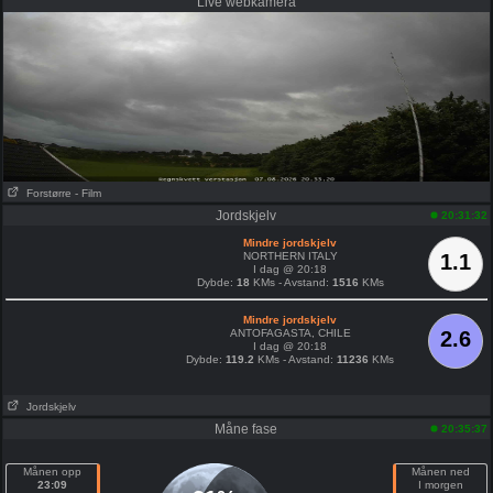
Live webkamera
Forstørre
- Film
Jordskjelv
20:31:32
Mindre jordskjelv
NORTHERN ITALY
1.1
I dag @ 20:18
Dybde:
18
KMs - Avstand:
1516
KMs
Mindre jordskjelv
ANTOFAGASTA, CHILE
2.6
I dag @ 20:18
Dybde:
119.2
KMs - Avstand:
11236
KMs
Jordskjelv
Måne fase
20:35:37
Månen opp
Månen ned
23:09
I morgen