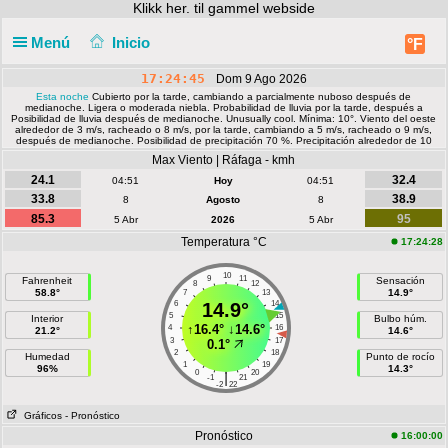
Klikk
her. til gammel webside
Menú
Inicio
°F
17:24:46
Dom 9 Ago 2026
Esta noche
Cubierto por la tarde, cambiando a parcialmente nuboso después de
medianoche. Ligera o moderada niebla. Probabilidad de lluvia por la tarde, después a
Posibilidad de lluvia después de medianoche. Unusually cool. Mínima: 10°. Viento del oeste
alrededor de 3 m/s, racheado o 8 m/s, por la tarde, cambiando a 5 m/s, racheado o 9 m/s,
después de medianoche. Posibilidad de precipitación 70 %. Precipitación alrededor de 10
mm.
Max Viento | Ráfaga - kmh
24.1
32.4
04:51
Hoy
04:51
33.8
38.9
8
Agosto
8
85.3
95
5 Abr
2026
5 Abr
Temperatura °C
17:24:28
10
9
11
Fahrenheit
Sensación
8
12
58.8°
14.9°
7
13
6
14.9°
14
5
15
Interior
Bulbo húm.
↑
16.4°
↓
14.6°
4
16
21.2°
14.6°
3
17
0.1°
2
18
Humedad
Punto de rocío
1
19
96%
14.3°
0
20
|
-1
21
-2
22
Gráficos
- Pronóstico
Pronóstico
16:00:00