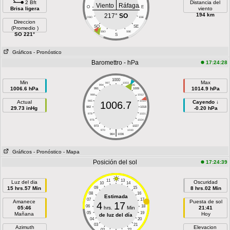
2 Bft
Distancia del
Viento
Ráfaga
O
E
Brisa ligera
viento
194 km
217°
SO
OSO
ESE
Direccion
SO
SE
(Promedio )
SSO
SSE
SO 221°
S
Gráficos
- Pronóstico
Baromettro - hPa
17:24:28
1000
Min
Max
997
1003
994
1006
1006.6 hPa
1014.9 hPa
991
1009
988
1012
Actual
985
1015
Cayendo ↓
1006.7
29.73 inHg
982
1018
-0.20 hPa
979
1021
976
1024
973
1027
|
970
1030
964
1036
Gráficos
- Pronóstico
- Mapa
Posición del sol
17:24:39
11
13
Luz del dia
Oscuridad
10
14
15 hrs.57 Min
09
15
8 hrs.02 Min
08
16
Estimada
07
17
Amanece
Puesta de sol
4
17
06
18
05:46
hrs.
Min
21:41
05
19
Mañana
Hoy
de luz del día
04
20
03
21
Azimuth
Elevacion
02
22