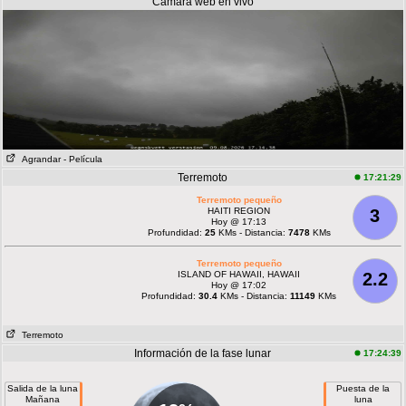
Cámara web en vivo
Agrandar
- Película
Terremoto
17:21:29
Terremoto pequeño
HAITI REGION
3
Hoy @ 17:13
Profundidad:
25
KMs - Distancia:
7478
KMs
Terremoto pequeño
ISLAND OF HAWAII, HAWAII
2.2
Hoy @ 17:02
Profundidad:
30.4
KMs - Distancia:
11149
KMs
Terremoto
Información de la fase lunar
17:24:39
Salida de la luna
Puesta de la
Mañana
luna