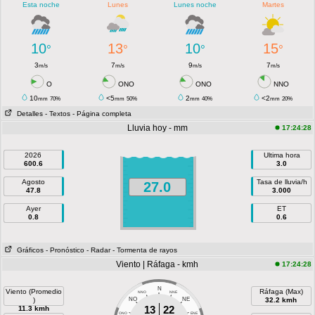
Esta noche
Lunes
Lunes noche
Martes
10
13
10
15
°
°
°
°
3
7
9
7
m/s
m/s
m/s
m/s
O
ONO
ONO
NNO
10
<5
2
<2
mm
70%
mm
50%
mm
40%
mm
20%
Detalles
- Textos
- Página completa
Lluvia hoy - mm
17:24:28
2026
Ultima hora
600.6
3.0
Agosto
Tasa de lluvia/h
27.0
47.8
3.000
Ayer
ET
0.8
0.6
Gráficos
- Pronóstico
- Radar
- Tormenta de rayos
Viento | Ráfaga - kmh
17:24:28
N
Viento (Promedio
Ráfaga (Max)
NNO
NNE
)
NO
NE
32.2 kmh
13
22
11.3 kmh
ONO
ENE