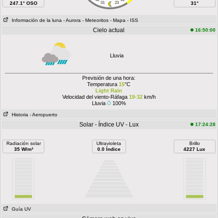
247.1° OSO
01
23
31°
Información de la luna
- Aurora
- Meteoritos
- Mapa
- ISS
Cielo actual
16:50:00
Lluvia
Previsión de una hora:
Temperatura
15
°C
Light Rain
Velocidad del viento-Ráfaga
19-32
km/h
Lluvia
100%
Historia
- Aeropuerto
Solar - Índice UV - Lux
17:24:28
Radiación solar
Ultravioleta
Brillo
35 W/m²
0.0 Índice
4227 Lux
Guía UV