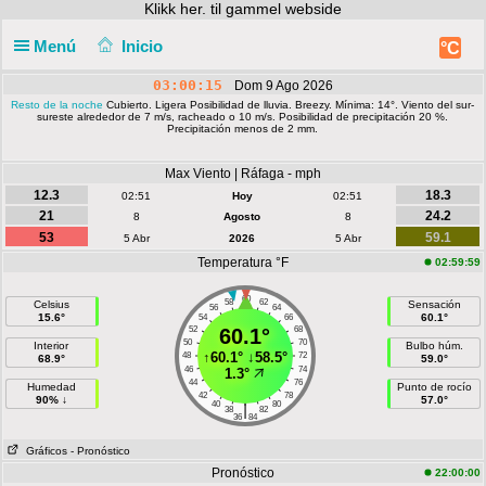
Klikk
her. til gammel webside
Menú
Inicio
°C
03:00:15
Dom 9 Ago 2026
Resto de la noche
Cubierto. Ligera Posibilidad de lluvia. Breezy. Mínima: 14°. Viento del sur-
sureste alrededor de 7 m/s, racheado o 10 m/s. Posibilidad de precipitación 20 %.
Precipitación menos de 2 mm.
Max Viento | Ráfaga - mph
12.3
18.3
02:51
Hoy
02:51
21
24.2
8
Agosto
8
53
59.1
5 Abr
2026
5 Abr
Temperatura °F
02:59:59
60
58
62
Celsius
Sensación
56
64
15.6°
60.1°
54
66
52
60.1°
68
50
70
Interior
Bulbo húm.
↑
60.1°
↓
58.5°
48
72
68.9°
59.0°
46
74
1.3°
44
76
Humedad
Punto de rocío
42
78
90% ↓
57.0°
40
80
|
38
82
36
84
Gráficos
- Pronóstico
Pronóstico
22:00:00