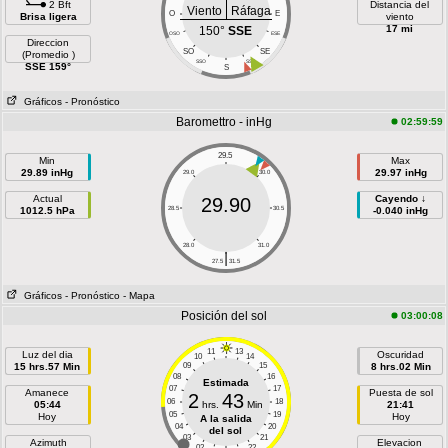
2 Bft
Distancia del
Viento
Ráfaga
O
E
Brisa ligera
viento
17 mi
150°
SSE
OSO
ESE
Direccion
SO
SE
(Promedio )
SSO
SSE
SSE 159°
S
Gráficos
- Pronóstico
Baromettro - inHg
02:59:59
29.5
Min
Max
29.89 inHg
29.97 inHg
29.0
30.0
Actual
Cayendo ↓
29.90
1012.5 hPa
28.5
30.5
-0.040 inHg
28.0
31.0
|
27.5
31.5
Gráficos
- Pronóstico
- Mapa
Posición del sol
03:00:08
11
13
Luz del dia
Oscuridad
10
14
15 hrs.57 Min
09
15
8 hrs.02 Min
08
16
Estimada
07
17
Amanece
Puesta de sol
2
43
06
18
05:44
hrs.
Min
21:41
05
19
Hoy
Hoy
A la salida
04
20
del sol
03
21
Azimuth
Elevacion
02
22