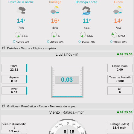
Resto de la noche
Domingo
Domingo noche
Lunes
14
16
11
14
°
°
°
°
7
8
4
7
m/s
m/s
m/s
m/s
SSE
S
SSO
ONO
<2
20
10
<5
mm
20%
mm
80%
mm
70%
mm
50%
Detalles
- Textos
- Página completa
Lluvia hoy - in
02:59:59
2026
Ultima hora
22.61
0.00
Agosto
Tasa de lluvia/h
0.03
0.85
0.000
Ayer
ET
0.03
0
Gráficos
- Pronóstico
- Radar
- Tormenta de rayos
Viento | Ráfaga - mph
02:59:59
N
Viento (Promedio
Ráfaga (Max)
NNO
NNE
)
NO
NE
18.4 mph
6
18
6.9 mph
ONO
ENE