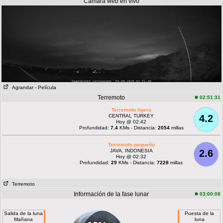
Cámara web en vivo
Agrandar
- Película
Terremoto
02:51:31
Terremoto ligero
CENTRAL TURKEY
4.2
Hoy @ 02:42
Profundidad:
7.4
KMs - Distancia:
2054
millas
Terremoto pequeño
JAVA, INDONESIA
2.6
Hoy @ 02:32
Profundidad:
29
KMs - Distancia:
7228
millas
Terremoto
Información de la fase lunar
03:00:08
Salida de la luna
Puesta de la
Mañana
luna