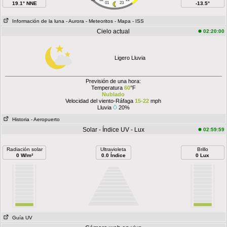
19.1° NNE
01
23
-13.5°
Información de la luna
- Aurora
- Meteoritos
- Mapa
- ISS
Cielo actual
02:20:00
Ligero Lluvia
Previsión de una hora:
Temperatura
60
°F
Nublado
Velocidad del viento-Ráfaga
15-22
mph
Lluvia
20%
Historia
- Aeropuerto
Solar - Índice UV - Lux
02:59:59
Radiación solar
Ultravioleta
Brillo
0 W/m²
0.0 Índice
0 Lux
Guía UV