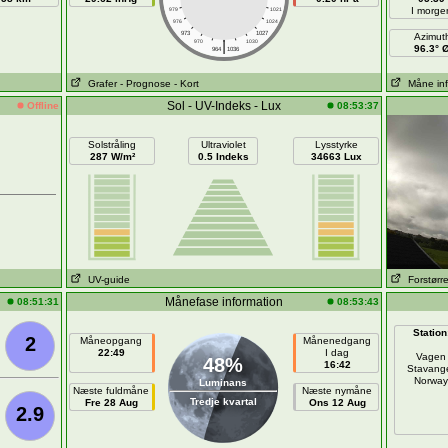
I morge
979
1021
976
1024
973
1027
Azimut
|
970
1030
96.3° 
964
1036
Grafer
- Prognose
- Kort
Måne in
Sol - UV-Indeks - Lux
Offline
08:53:37
Solstråling
Ultraviolet
Lysstyrke
287 W/m²
0.5 Indeks
34663 Lux
UV-guide
Forstørr
Månefase information
08:51:31
08:53:43
Station
2
Måneopgang
Månenedgang
22:49
I dag
Vagen
48%
16:42
Stavang
Norway
Luminans
Næste fuldmåne
Næste nymåne
Tredje kvartal
Fre 28 Aug
Ons 12 Aug
2.9