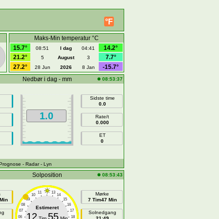
°F
Maks-Min temperatur °C
15.7°
14.2°
08:51
I dag
04:41
21.2°
7.7°
5
August
3
27.2°
-15.7°
28 Jun
2026
8 Jan
Nedbør i dag - mm
08:53:37
Sidste time
0.0
1.0
Rate/t
0.000
ET
0
 Prognose
- Radar
- Lyn
Solposition
08:53:43
11
13
s
Mørke
10
14
Min
09
15
7 Tim47 Min
08
16
Estimeret
07
17
ng
Solnedgang
12
55
06
18
Tim
Min
21:49