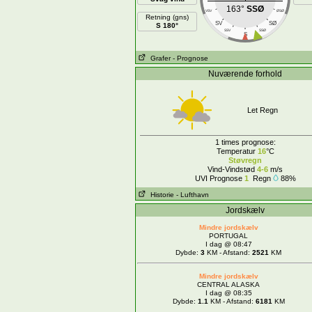
163°
SSØ
VSV
ØSØ
Retning (gns)
SV
SØ
S 180°
SSV
SSØ
S
Grafer
- Prognose
Nuværende forhold
Let Regn
1 times prognose:
Temperatur
16
°C
Støvregn
Vind-Vindstød
4-6
m/s
UVI Prognose
1
Regn
88%
Historie
- Lufthavn
Jordskælv
Mindre jordskælv
PORTUGAL
I dag @ 08:47
Dybde:
3
KM - Afstand:
2521
KM
Mindre jordskælv
CENTRAL ALASKA
I dag @ 08:35
Dybde:
1.1
KM - Afstand:
6181
KM