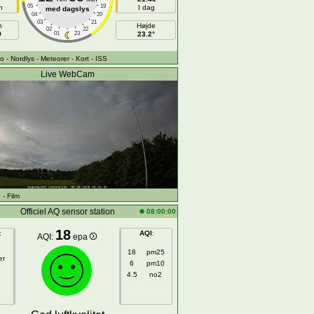
05
19
n
I dag
med dagslys
04
20
03
21
h
Højde
02
22
Ø
01
23
23.2°
fo
- Nordlys
- Meteorer
- Kort
- ISS
Live WebCam
e
- Film
Officiel AQ sensor station
08:00:00
18
:
AQI
:
AQI:
epa
18
pm25
er
6
pm10
4.5
no2