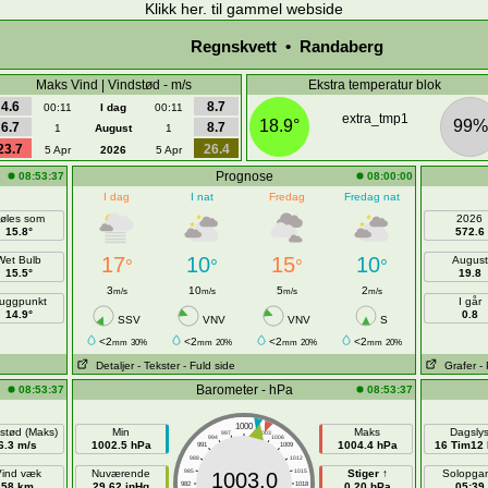
Klikk
her. til gammel webside
Regnskvett • Randaberg
Maks Vind | Vindstød - m/s
Ekstra temperatur blok
4.6
8.7
00:11
I dag
00:11
extra_tmp1
18.9°
99%
6.7
8.7
1
August
1
23.7
26.4
5 Apr
2026
5 Apr
Prognose
08:53:37
08:00:00
I dag
I nat
Fredag
Fredag nat
øles som
2026
15.8°
572.6
17
10
15
10
Wet Bulb
August
°
°
°
°
15.5°
19.8
3
10
5
2
m/s
m/s
m/s
m/s
uggpunkt
I går
14.9°
0.8
SSV
VNV
VNV
S
<2
<2
<2
<2
mm
30%
mm
20%
mm
20%
mm
20%
Detaljer
- Tekster
- Fuld side
Grafer
-
Barometer - hPa
08:53:37
08:53:37
1000
stød (Maks)
Min
Maks
Dagsly
997
1003
994
1006
6.3 m/s
1002.5 hPa
1004.4 hPa
16 Tim12 
991
1009
988
1012
ind væk
Nuværende
985
1015
Stiger ↑
Solopga
1003.0
58 km
29.62 inHg
982
1018
0.20 hPa
05:39