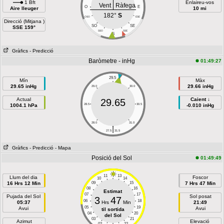
1 Bft
Enlaireu-vos
Vent
Ràfega
O
E
Aire lleuger
10 mi
182°
S
OSO
ESE
Direcció (Mitjana )
SO
SE
SSE 159°
SSO
SSE
S
Gràfics
- Predicció
Baròmetre - inHg
01:49:27
29.5
Mín
Màx
29.65 inHg
29.66 inHg
29.0
30.0
Actual
Caient ↓
29.65
1004.1 hPa
28.5
30.5
-0.010 inHg
28.0
31.0
|
27.5
31.5
Gràfics
- Predicció
- Mapa
Posició del Sol
01:49:49
11
13
Llum del dia
Foscor
10
14
16 Hrs 12 Min
09
15
7 Hrs 47 Min
08
16
Estimat
07
17
Pujada del Sol
Sol posat
3
47
06
18
05:37
Hrs
Min
21:49
05
19
Avui
Avui
til sortida
04
20
del Sol
03
21
Azimut
Elevació
02
22