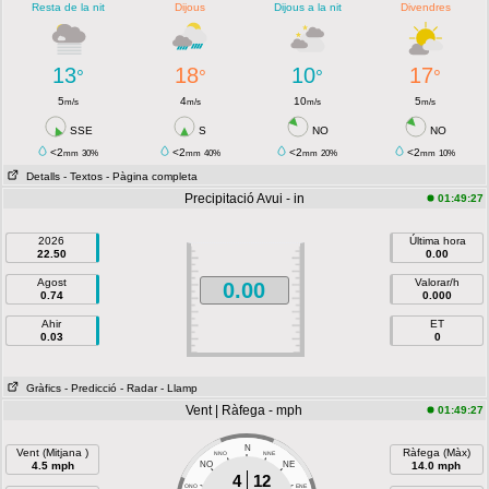
Resta de la nit
Dijous
Dijous a la nit
Divendres
13
18
10
17
°
°
°
°
5
4
10
5
m/s
m/s
m/s
m/s
SSE
S
NO
NO
<2
<2
<2
<2
mm
30%
mm
40%
mm
20%
mm
10%
Detalls
- Textos
- Pàgina completa
Precipitació Avui - in
01:49:27
2026
Última hora
22.50
0.00
Agost
Valorar/h
0.00
0.74
0.000
Ahir
ET
0.03
0
Gràfics
- Predicció
- Radar
- Llamp
Vent | Ràfega - mph
01:49:27
N
Vent (Mitjana )
Ràfega (Màx)
NNO
NNE
4.5 mph
NO
NE
14.0 mph
4
12
ONO
ENE