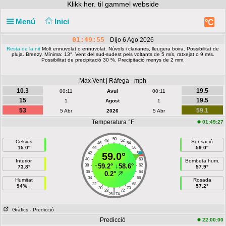
Klikk
her. til gammel webside
Menú
Inici
°C
01:49:55
Dijo 6 Ago 2026
Resta de la nit
Molt ennuvolat o ennuvolat. Núvols i clarianes, lleugera boira. Possibilitat de
pluja. Breezy. Mínima: 13°. Vent del sud-sudest pels voltants de 5 m/s, ratxejat o 9 m/s.
Possibilitat de precipitació 30 %. Precipitació menys de 2 mm.
Màx Vent | Ràfega - mph
10.3
19.5
00:11
Avui
00:11
15
19.5
1
Agost
1
53
59.1
5 Abr
2026
5 Abr
Temperatura °F
01:49:27
50
48
52
Celsius
Sensació
46
54
15.0°
59.0°
44
56
42
59.0°
58
40
60
Interior
Bombeta hum.
↑
59.2°
↓
58.6°
38
62
73.8°
57.9°
36
64
0.2°
34
66
Humitat
Rosada
32
68
94% ↓
57.2°
30
70
|
28
72
26
74
Gràfics
- Predicció
Predicció
22:00:00