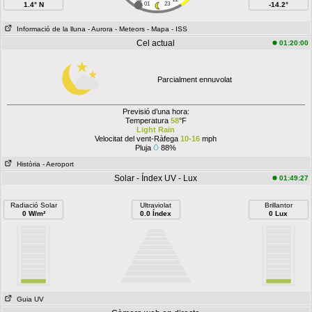
1.4° N
01
23
-14.2°
Informació de la lluna
- Aurora
- Meteors
- Mapa
- ISS
Cel actual
01:20:00
Parcialment ennuvolat
Previsió d’una hora:
Temperatura
58
°F
Light Rain
Velocitat del vent-Ràfega
10-16
mph
Pluja
88%
Història
- Aeroport
Solar - Índex UV - Lux
01:49:27
Radiació Solar
Ultraviolat
Brillantor
0 W/m²
0.0 Índex
0 Lux
Guia UV