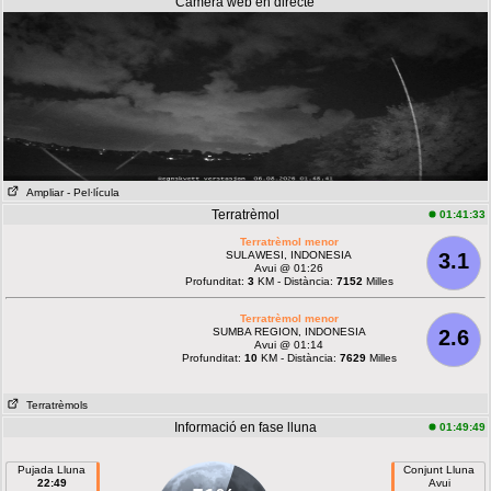
Càmera web en directe
Ampliar
- Pel·lícula
Terratrèmol
01:41:33
Terratrèmol menor
SULAWESI, INDONESIA
3.1
Avui @ 01:26
Profunditat:
3
KM - Distància:
7152
Milles
Terratrèmol menor
SUMBA REGION, INDONESIA
2.6
Avui @ 01:14
Profunditat:
10
KM - Distància:
7629
Milles
Terratrèmols
Informació en fase lluna
01:49:49
Pujada Lluna
Conjunt Lluna
22:49
Avui