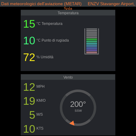
Dati meteorologici dell'aviazione (METAR) ENZV Stavanger Airport,
Sola
Temperatura
15
°C Temperatura
10
°C Punto di rugiada
72
% Umidità
Vento
12
MPH
19
KM/O
200°
5
SSW
M/S
10
KTS