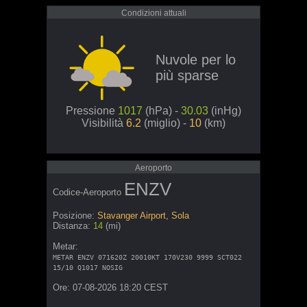
Condizioni attuali
Nuvole per lo
più sparse
Pressione
1017
(hPa) -
30.03
(inHg)
Visibilità
6.2
(miglio) -
10
(km)
Aeroporto
ENZV
Codice-Aeroporto
Posizione:
Stavanger Airport, Sola
Distanza:
14
(mi)
Metar:
METAR ENZV 071620Z 20010KT 170V230 9999 SCT022
15/10 Q1017 NOSIG
Ore: 07-08-2026 18:20 CEST