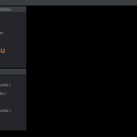
 Elokuu
in
su
untia )
ia )
untia )