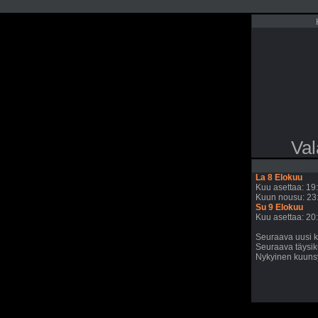
Val
La 8 Elokuu
Kuu asettaa: 19
Kuun nousu: 23
Su 9 Elokuu
Kuu asettaa: 20
Seuraava uusi k
Seuraava täysik
Nykyinen kuunsy