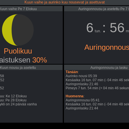
Kuun vaihe ja aurinko kuu nousevat ja asettuvat
Kuun vaihe Pe 7 Elokuu
Auringonnousu ja asetettu Pe 7
6
: 56
tun.
m
Auringonnou
Puolikuu
aistuksen
30%
Kuun nousu ja asetettu
Auringonnousu ja lasku
Tänään
:
:58
Aurinko nousi 05:39
:52
Kesäaika 16 tun. 07 min (- 04 min 46 sek
Auringonlasku 21:46
:52
Pimeys 7 tun. 54 min (+ 04 min 46 sekunt
uu: Ke 12 Elokuu
Huomenna
:
uu: Pe 28 Elokuu
Auringonnousu 05:41
kli on 24 päivää vanha
Kesäaika 16 tun. 02 min (- 04 min 48 sek
Auringonlasku 21:44