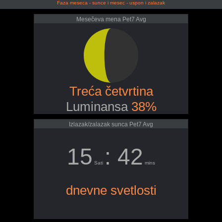
Faza meseca - sunce i mesec - uspon i zalazak
Mesečeva mena Pet7 Avg
Treća četvrtina
Luminansa
38%
Izlazak/zalazak sunca Pet7 Avg
15
: 42
Sati
mins
dnevne svetlosti