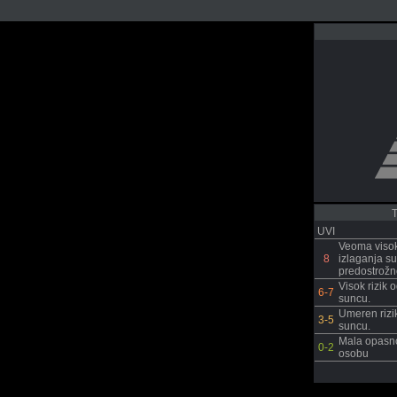
T
UVI
Veoma visok 
8
izlaganja s
predostrožno
Visok rizik 
6-7
suncu.
Umeren rizik
3-5
suncu.
Mala opasno
0-2
osobu