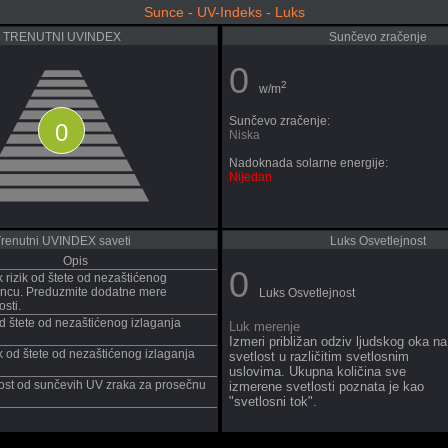
Sunce - UV-Indeks - Luks
TRENUTNI UVINDEX
Sunčevo zračenje
0
2
w/m
Sunčevo zračenje:
0
Niska
Nadoknada solarne energije:
Nijedan
renutni UVINDEX saveti
Luks Osvetlejnost
Opis
0
rizik od štete od nezaštićenog
uncu. Preduzmite dodatne mere
Luks Osvetlejnost
sti.
od štete od nezaštićenog izlaganja
Luk merenje
Izmeri približan odziv ljudskog oka na
 od štete od nezaštićenog izlaganja
svetlost u različitim svetlosnim
uslovima. Ukupna količina sve
st od sunčevih UV zraka za prosečnu
izmerene svetlosti poznata je kao
"svetlosni tok".