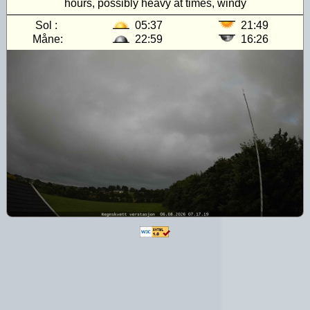
hours, possibly heavy at times, windy
Sol :
05:37
21:49
Måne:
22:59
16:26