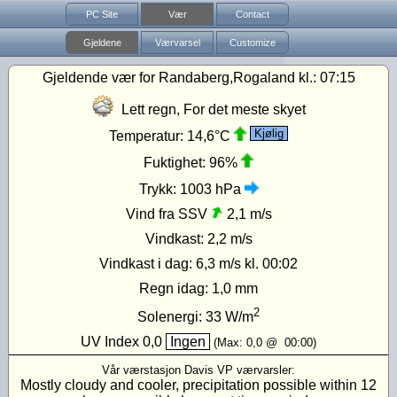
PC Site
Vær
Contact
Gjeldene
Værvarsel
Customize
Gjeldende vær for Randaberg,Rogaland kl.:
07:15
Lett regn, For det meste skyet
Kjølig
Temperatur:
14,6°C
Fuktighet:
96%
Trykk:
1003 hPa
Vind fra SSV
2,1 m/s
Vindkast:
2,2 m/s
Vindkast i dag:
6,3 m/s
kl. 00:02
Regn idag:
1,0 mm
2
Solenergi:
33
W/m
UV Index
0,0
Ingen
(Max:
0,0
@
00:00
)
Vår værstasjon Davis VP værvarsler:
Mostly cloudy and cooler, precipitation possible within 12