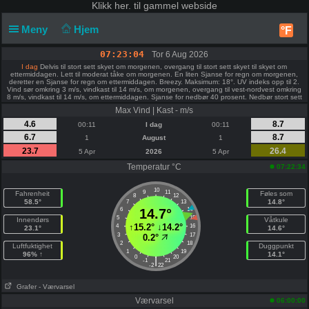
Klikk
her. til gammel webside
Meny
Hjem
°F
07:23:04
Tor 6 Aug 2026
I dag
Delvis til stort sett skyet om morgenen, overgang til stort sett skyet til skyet om
ettermiddagen. Lett til moderat tåke om morgenen. En liten Sjanse for regn om morgenen,
deretter en Sjanse for regn om ettermiddagen. Breezy. Maksimum: 18°. UV indeks opp til 2.
Vind sør omkring 3 m/s, vindkast til 14 m/s, om morgenen, overgang til vest-nordvest omkring
8 m/s, vindkast til 14 m/s, om ettermiddagen. Sjanse for nedbør 40 prosent. Nedbør stort sett
omkring 2 mm.
Max Vind | Kast - m/s
4.6
8.7
00:11
I dag
00:11
6.7
8.7
1
August
1
23.7
26.4
5 Apr
2026
5 Apr
Temperatur °C
07:22:34
10
9
11
Fahrenheit
Føles som
8
12
58.5°
14.8°
7
13
6
14.7°
14
5
15
Innendørs
Våtkule
↑
15.2°
↓
14.2°
4
16
23.1°
14.6°
3
17
0.2°
2
18
Luftfuktighet
Duggpunkt
1
19
96% ↑
14.1°
0
20
|
-1
21
-2
22
Grafer
- Værvarsel
Værvarsel
06:00:00