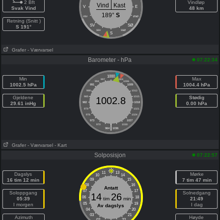
2 Bft
Vindløp
Vind
Kast
V
E
Svak Vind
48 km
189°
S
VSV
ØSØ
Retning (Snitt )
SV
SØ
S 191°
SSV
SSØ
S
Grafer
- Værvarsel
Barometer - hPa
07:22:34
1000
Min
Max
997
1003
994
1006
1002.5 hPa
1004.4 hPa
991
1009
988
1012
Gjeldene
985
1015
Stødig
1002.8
29.61 inHg
982
1018
0.00 hPa
979
1021
976
1024
973
1027
|
970
1030
964
1036
Grafer
- Værvarsel
- Kart
Solposisjon
07:22:57
11
13
Dagslys
Mørke
10
14
16 tim 12 min
09
15
7 tim 47 min
08
16
Antatt
07
17
Soloppgang
Solnedgang
14
26
06
18
05:39
tim
min
21:49
05
19
I morgen
I dag
Av dagslys
04
20
03
21
Azimuth
Høyde
02
22