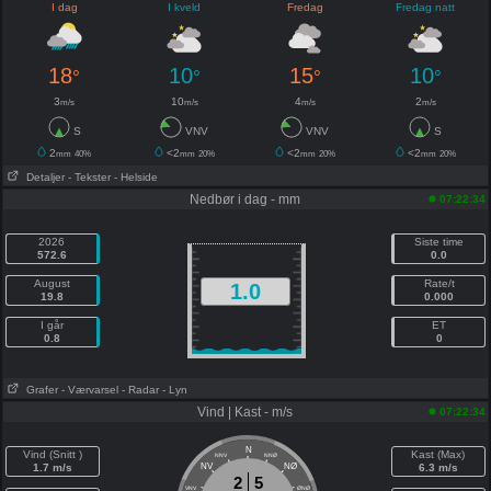
I dag
I kveld
Fredag
Fredag natt
18
10
15
10
°
°
°
°
3
10
4
2
m/s
m/s
m/s
m/s
S
VNV
VNV
S
2
<2
<2
<2
mm
40%
mm
20%
mm
20%
mm
20%
Detaljer
- Tekster
- Helside
Nedbør i dag - mm
07:22:34
2026
Siste time
572.6
0.0
August
Rate/t
1.0
19.8
0.000
I går
ET
0.8
0
Grafer
- Værvarsel
- Radar
- Lyn
Vind | Kast - m/s
07:22:34
N
Vind (Snitt )
Kast (Max)
NNV
NNØ
1.7 m/s
NV
NØ
6.3 m/s
2
5
VNV
ØNØ