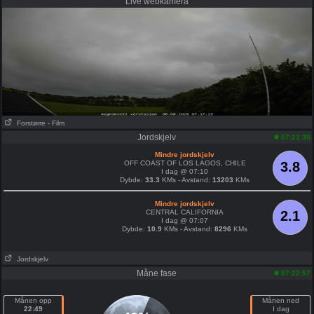
Live webkamera
Forstørre
- Film
Jordskjelv
07:21:30
Mindre jordskjelv
OFF COAST OF LOS LAGOS, CHILE
3.8
I dag @ 07:10
Dybde:
33.3
KMs - Avstand:
13203
KMs
Mindre jordskjelv
CENTRAL CALIFORNIA
2.1
I dag @ 07:07
Dybde:
10.9
KMs - Avstand:
8296
KMs
Jordskjelv
Måne fase
07:22:57
Månen opp
Månen ned
22:49
I dag