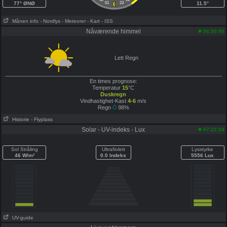
77° ØNØ
01
23
11.5°
Månen info
- Nordlys
- Meteorer
- Kart
- ISS
Nåværende himmel
06:50:00
Lett Regn
En times prognose:
Temperatur
15
°C
Duskregn
Vindhastighet-Kast
4-6
m/s
Regn
98%
Historie
- Flyplass
Solar - UV-indeks - Lux
07:22:34
Sol Stråling
Ultrafiolett
Lysstyrke
46 W/m²
0.0 Indeks
5556 Lux
UV-guide